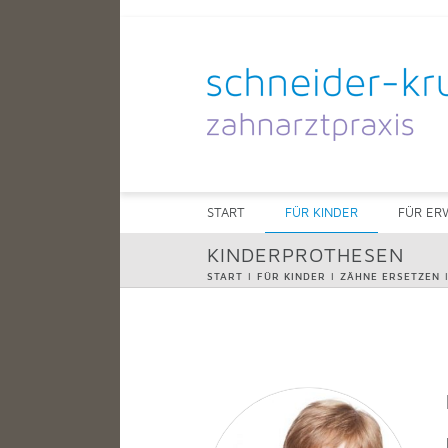
Skip
to
content
START
FÜR KINDER
FÜR ER
KINDERPROTHESEN
START
|
FÜR KINDER
|
ZÄHNE ERSETZEN